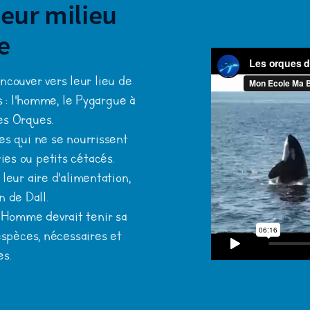
eur milieu
e
ncouver vers leur lieu de
 : l'homme, le Pygargue à
 les Orques.
s qui ne se nourrissent
es ou petits cétacés.
leur aire d'alimentation,
n de Dall.
l'Homme devrait tenir sa
espèces, nécessaires et
es.