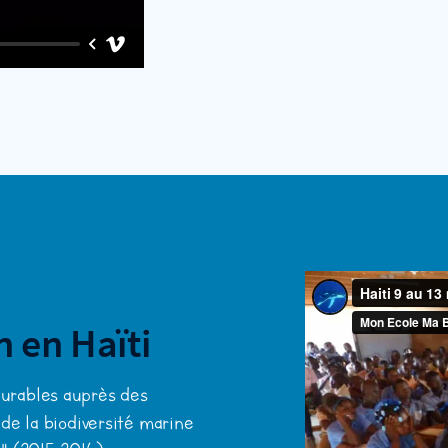
 en Haïti
durables auprès des
de la biodiversité marine