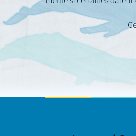
même si certaines datent 
Ce