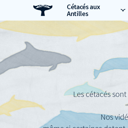
Cétacés aux
Antilles
Les cétacés sont 
Nos vidé