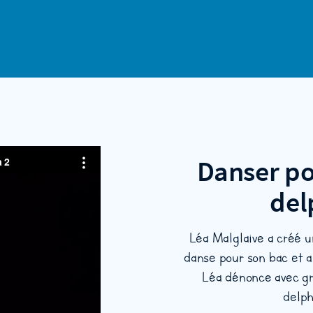
Danser po
del
Léa Malglaive a créé u
danse pour son bac et au
Léa dénonce avec gr
delph